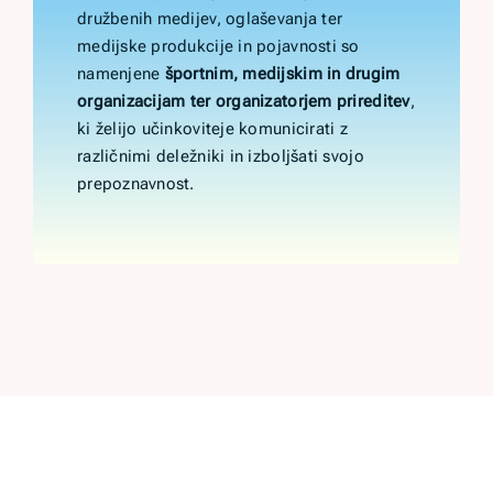
družbenih medijev, oglaševanja ter
medijske produkcije in pojavnosti so
namenjene
športnim, medijskim in drugim
organizacijam ter organizatorjem prireditev
,
ki želijo učinkoviteje komunicirati z
različnimi deležniki in izboljšati svojo
prepoznavnost.