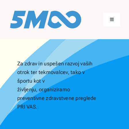
Skip
to
content
Toggle
Navigatio
Domov
Storitve
Za zdrav in uspešen razvoj vaših
otrok ter tekmovalcev, tako v
športu kot v
O meni
življenju, organiziramo
preventivne zdravstvene preglede
Kontakt
PRI VAS.