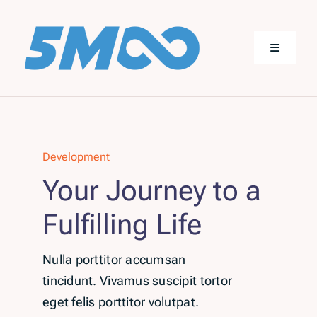
Skip
to
content
Toggle
Navigatio
Domov
Storitve
Development
Your Journey to a
O meni
Fulfilling Life
Kontakt
Nulla porttitor accumsan
tincidunt. Vivamus suscipit tortor
eget felis porttitor volutpat.